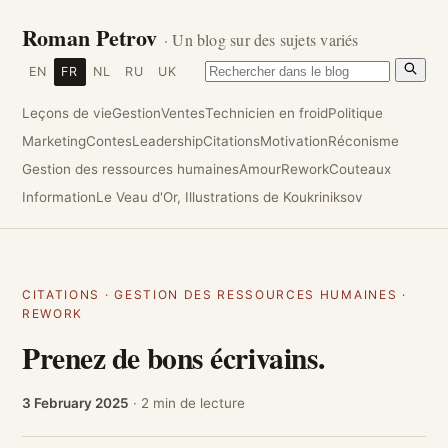
Roman Petrov
· Un blog sur des sujets variés
EN
FR
NL
RU
UK
Leçons de vie
Gestion
Ventes
Technicien en froid
Politique
Marketing
Contes
Leadership
Citations
Motivation
Réconisme
Gestion des ressources humaines
Amour
Rework
Couteaux
Information
Le Veau d'Or, Illustrations de Koukriniksov
CITATIONS
·
GESTION DES RESSOURCES HUMAINES
·
REWORK
Prenez de bons écrivains.
3 February 2025
· 2 min de lecture