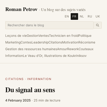
Roman Petrov
· Un blog sur des sujets variés
EN
FR
NL
RU
UK
Leçons de vie
Gestion
Ventes
Technicien en froid
Politique
Marketing
Contes
Leadership
Citations
Motivation
Réconisme
Gestion des ressources humaines
Amour
Rework
Couteaux
Information
Le Veau d'Or, Illustrations de Koukriniksov
CITATIONS
·
INFORMATION
Du signal au sens
4 February 2025
· 25 min de lecture