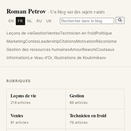
Roman Petrov
· Un blog sur des sujets variés
EN
FR
NL
RU
UK
Leçons de vie
Gestion
Ventes
Technicien en froid
Politique
Marketing
Contes
Leadership
Citations
Motivation
Réconisme
Gestion des ressources humaines
Amour
Rework
Couteaux
Information
Le Veau d'Or, Illustrations de Koukriniksov
RUBRIQUES
Leçons de vie
Gestion
218 articles
89 articles
Ventes
Technicien en froid
81 articles
76 articles