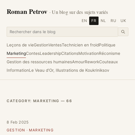
Roman Petrov
· Un blog sur des sujets variés
EN
FR
NL
RU
UK
Leçons de vie
Gestion
Ventes
Technicien en froid
Politique
Marketing
Contes
Leadership
Citations
Motivation
Réconisme
Gestion des ressources humaines
Amour
Rework
Couteaux
Information
Le Veau d'Or, Illustrations de Koukriniksov
CATEGORY: MARKETING — 66
8 Feb 2025
GESTION
·
MARKETING