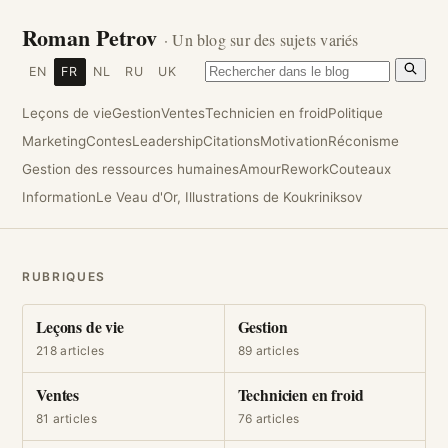
Roman Petrov
· Un blog sur des sujets variés
EN
FR
NL
RU
UK
Leçons de vie
Gestion
Ventes
Technicien en froid
Politique
Marketing
Contes
Leadership
Citations
Motivation
Réconisme
Gestion des ressources humaines
Amour
Rework
Couteaux
Information
Le Veau d'Or, Illustrations de Koukriniksov
RUBRIQUES
Leçons de vie
Gestion
218 articles
89 articles
Ventes
Technicien en froid
81 articles
76 articles