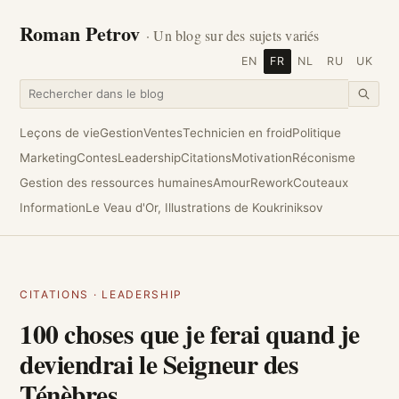
Roman Petrov
· Un blog sur des sujets variés
EN
FR
NL
RU
UK
Leçons de vie
Gestion
Ventes
Technicien en froid
Politique
Marketing
Contes
Leadership
Citations
Motivation
Réconisme
Gestion des ressources humaines
Amour
Rework
Couteaux
Information
Le Veau d'Or, Illustrations de Koukriniksov
CITATIONS
·
LEADERSHIP
100 choses que je ferai quand je
deviendrai le Seigneur des
Ténèbres.