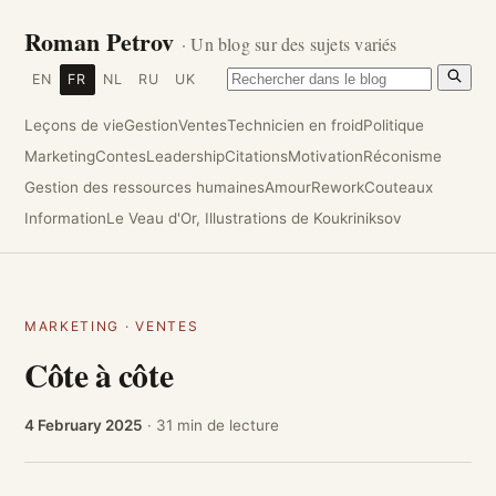
Roman Petrov
· Un blog sur des sujets variés
EN
FR
NL
RU
UK
Leçons de vie
Gestion
Ventes
Technicien en froid
Politique
Marketing
Contes
Leadership
Citations
Motivation
Réconisme
Gestion des ressources humaines
Amour
Rework
Couteaux
Information
Le Veau d'Or, Illustrations de Koukriniksov
MARKETING
·
VENTES
Côte à côte
4 February 2025
· 31 min de lecture