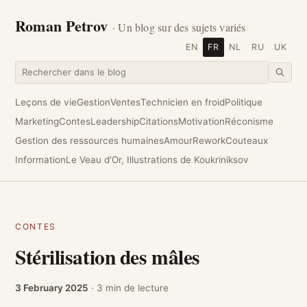
Roman Petrov
· Un blog sur des sujets variés
EN
FR
NL
RU
UK
Leçons de vie
Gestion
Ventes
Technicien en froid
Politique
Marketing
Contes
Leadership
Citations
Motivation
Réconisme
Gestion des ressources humaines
Amour
Rework
Couteaux
Information
Le Veau d'Or, Illustrations de Koukriniksov
CONTES
Stérilisation des mâles
3 February 2025
· 3 min de lecture