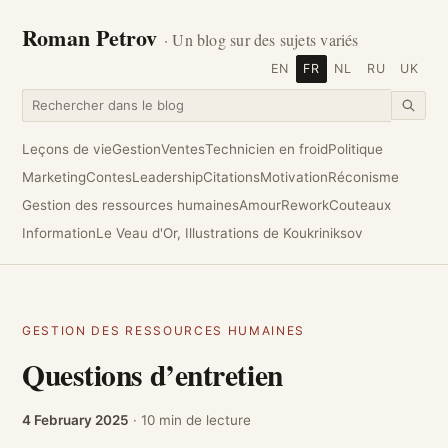
Roman Petrov
· Un blog sur des sujets variés
EN
FR
NL
RU
UK
Leçons de vie
Gestion
Ventes
Technicien en froid
Politique
Marketing
Contes
Leadership
Citations
Motivation
Réconisme
Gestion des ressources humaines
Amour
Rework
Couteaux
Information
Le Veau d'Or, Illustrations de Koukriniksov
GESTION DES RESSOURCES HUMAINES
Questions d’entretien
4 February 2025
· 10 min de lecture