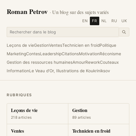
Roman Petrov
· Un blog sur des sujets variés
EN
FR
NL
RU
UK
Leçons de vie
Gestion
Ventes
Technicien en froid
Politique
Marketing
Contes
Leadership
Citations
Motivation
Réconisme
Gestion des ressources humaines
Amour
Rework
Couteaux
Information
Le Veau d'Or, Illustrations de Koukriniksov
RUBRIQUES
Leçons de vie
Gestion
218 articles
89 articles
Ventes
Technicien en froid