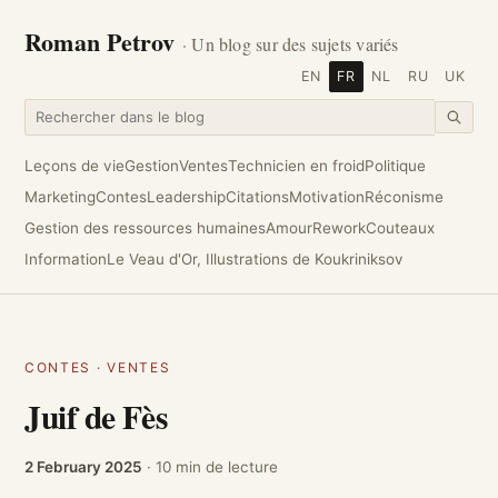
Roman Petrov
· Un blog sur des sujets variés
EN
FR
NL
RU
UK
Leçons de vie
Gestion
Ventes
Technicien en froid
Politique
Marketing
Contes
Leadership
Citations
Motivation
Réconisme
Gestion des ressources humaines
Amour
Rework
Couteaux
Information
Le Veau d'Or, Illustrations de Koukriniksov
CONTES
·
VENTES
Juif de Fès
2 February 2025
· 10 min de lecture