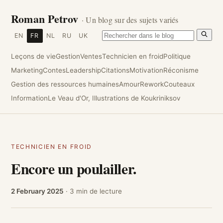
Roman Petrov
· Un blog sur des sujets variés
EN
FR
NL
RU
UK
Leçons de vie
Gestion
Ventes
Technicien en froid
Politique
Marketing
Contes
Leadership
Citations
Motivation
Réconisme
Gestion des ressources humaines
Amour
Rework
Couteaux
Information
Le Veau d'Or, Illustrations de Koukriniksov
TECHNICIEN EN FROID
Encore un poulailler.
2 February 2025
· 3 min de lecture