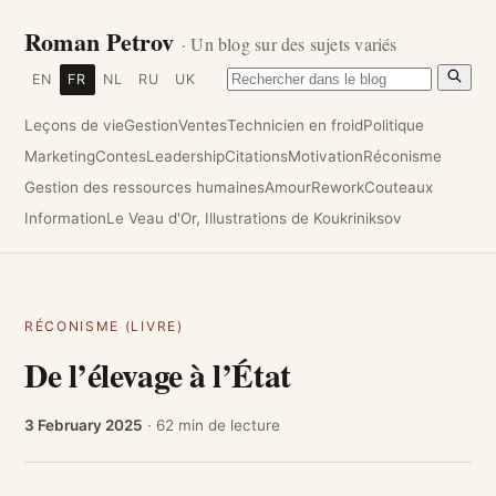
Roman Petrov
· Un blog sur des sujets variés
EN
FR
NL
RU
UK
Leçons de vie
Gestion
Ventes
Technicien en froid
Politique
Marketing
Contes
Leadership
Citations
Motivation
Réconisme
Gestion des ressources humaines
Amour
Rework
Couteaux
Information
Le Veau d'Or, Illustrations de Koukriniksov
RÉCONISME (LIVRE)
De l’élevage à l’État
3 February 2025
· 62 min de lecture