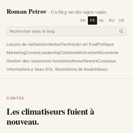
Roman Petrov
· Un blog sur des sujets variés
EN
FR
NL
RU
UK
Leçons de vie
Gestion
Ventes
Technicien en froid
Politique
Marketing
Contes
Leadership
Citations
Motivation
Réconisme
Gestion des ressources humaines
Amour
Rework
Couteaux
Information
Le Veau d'Or, Illustrations de Koukriniksov
CONTES
Les climatiseurs fuient à
nouveau.